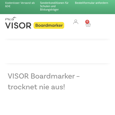
Kostenloser Versand ab
Sonderkonditionen für
Bestellformular anfordern
60€
Schulen und
Bildungsträger
0
VISOR Boardmarker –
trocknet nie aus!
Video-
Player