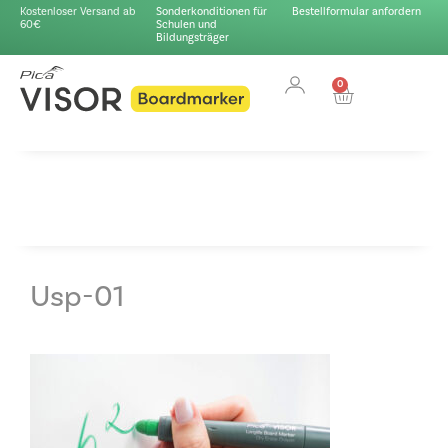
Kostenloser Versand ab
Sonderkonditionen für
Bestellformular anfordern
60€
Schulen und
Bildungsträger
0
Usp-01