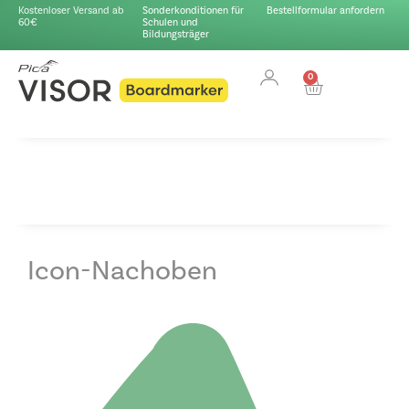
Kostenloser Versand ab
Sonderkonditionen für
Bestellformular anfordern
60€
Schulen und
Bildungsträger
0
Icon-Nachoben