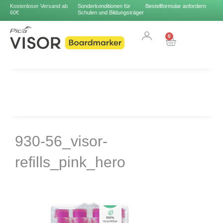
Kostenloser Versand ab
Sonderkonditionen für
Bestellformular anfordern
60€
Schulen und Bildungsträger
0
930-56_visor-
refills_pink_hero