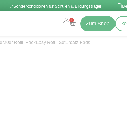
Sonderkonditionen für Schulen & Bildungsträger
Be
0
Zum Shop
ko
er
20er Refill Pack
Easy Refill Set
Ersatz-Pads